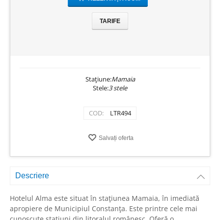
TARIFE
Stațiune:
Mamaia
Stele:
3 stele
COD:
LTR494
Salvați oferta
Descriere
Hotelul Alma este situat în stațiunea Mamaia, în imediată
apropiere de Municipiul Constanța. Este printre cele mai
cunoscute stațiuni din litoralul românesc. Oferă o