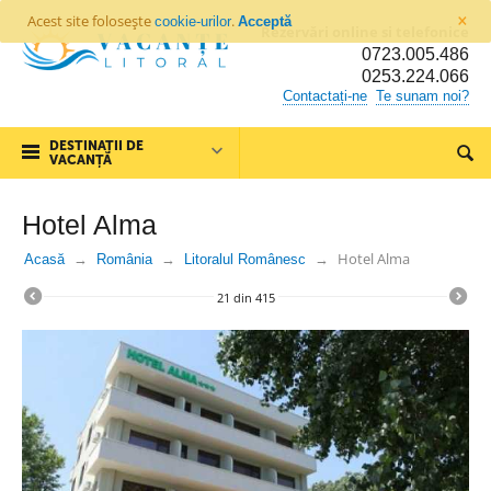
×
Acest site folosește
.
cookie-urilor
Acceptă
Rezervări online si telefonice
0723.005.486
0253.224.066
Contactați-ne
Te sunam noi?
DESTINAȚII DE
VACANȚĂ
Hotel Alma
Hotel Alma
Acasă
România
Litoralul Românesc
21
din
415