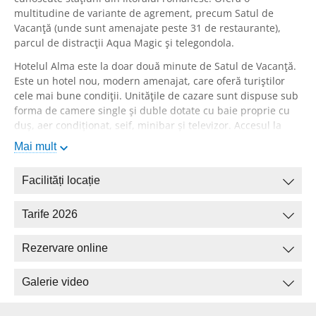
multitudine de variante de agrement, precum Satul de
Vacanță (unde sunt amenajate peste 31 de restaurante),
parcul de distracții Aqua Magic și telegondola.
Hotelul Alma este la doar două minute de Satul de Vacanță.
Este un hotel nou, modern amenajat, care oferă turiștilor
cele mai bune condiții. Unitățile de cazare sunt dispuse sub
forma de camere single și duble dotate cu baie proprie cu
duș, aer condiționat, seif, minibar și televizor. Accesul la
internet wi-fi este gratuit în întreaga unitate.
Mai mult
Masa poate fi servită la restaurantul hotelului, unde turiștii
se pot delecta cu preparatele gătite cu drag. Turiștii pot
Facilități locație
alege să-și petreacă timpul liber la terasa hotelului, unde se
pot relaxa și servi băuturi răcoritoare. De asemenea, este
Tarife 2026
amenajată o parcare pentru turiștii care ajung la destinație
cu mașina.
Rezervare online
Galerie video