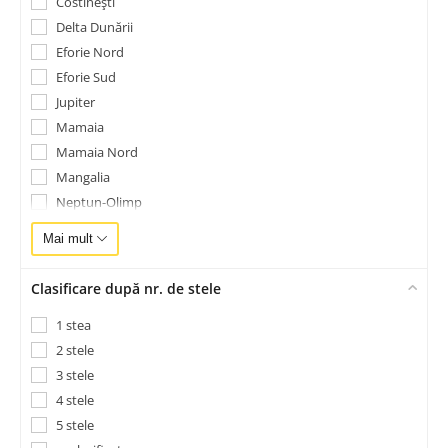
Costinești
Delta Dunării
Eforie Nord
Eforie Sud
Jupiter
Mamaia
Mamaia Nord
Mangalia
Neptun-Olimp
Saturn
Mai mult
Techirghiol
Vama Veche 2 Mai
Clasificare după nr. de stele
Venus
1 stea
2 stele
3 stele
4 stele
5 stele