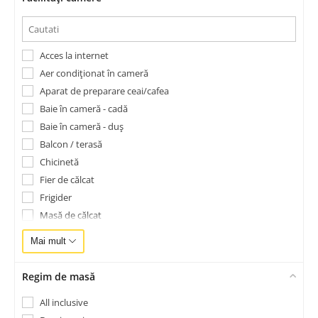
Masaj
Mini magazin
Parcare
Acces la internet
Piscina exterioară
Aer condiționat în cameră
Piscina interioară
Aparat de preparare ceai/cafea
Prosoape piscină
Baie în cameră - cadă
Recepție deschisă nonstop
Baie în cameră - duș
Restaurant
Balcon / terasă
Room service
Chicinetă
Sală de conferințe
Fier de călcat
Sală de fitness
Frigider
Saună
Masă de călcat
Schimb valutar
Mini-bar / Mini-frigider
Seif în cadrul hotelului
Mai mult
Seif în cameră
Șezlonguri sau paturi de plajă
Telefon
Spa și centru de wellness
Regim de masă
TV
Spălătorie - Curățătorie
All inclusive
Uscător de păr
Terasă