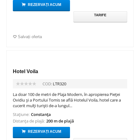
REZERVAȚI ACUM
TARIFE
Salvați oferta
Hotel Voila
COD:
LTR320
La doar 100 de metri de Plaja Modern, în apropierea Pieței
Ovidiu și a Portului Tomis se află Hotelul Voila, hotel care a
cucerit mulți turiști de-a lungul...
Stațiune:
Constanța
Distanța de plajă:
200 m de plajă
REZERVAȚI ACUM