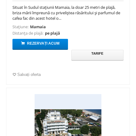
Situat în Sudul stațiunii Mamaia, la doar 25 metri de plajă,
briza mării împreună cu priveliștea răsăritului și parfumul de
cafea fac din acest hotel o...
Stațiune:
Mamaia
Distanța de plajă:
pe plajă
REZERVAȚI ACUM
TARIFE
Salvați oferta