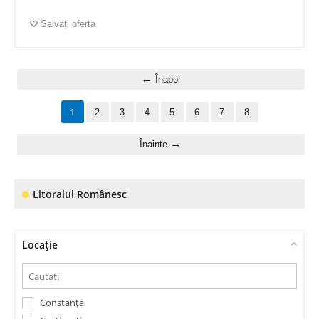
Salvați oferta
Înapoi
1
2
3
4
5
6
7
8
Înainte
Litoralul Românesc
Locație
Constanța