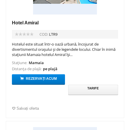
Hotel Amiral
COD:
LTR9
Hotelul este situat într-o oază urbană, încojurat de
divertismentul orașului și de legendele locului. Chiar în inimă
stațiunii Mamaia hotelul Amiral își...
Stațiune:
Mamaia
Distanța de plajă:
pe plajă
REZERVAȚI ACUM
TARIFE
Salvați oferta