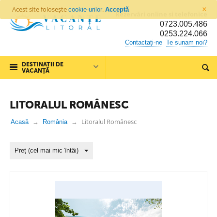
×
Acest site folosește
.
cookie-urilor
Acceptă
Rezervări online si telefonice
0723.005.486
0253.224.066
Contactați-ne
Te sunam noi?
DESTINAȚII DE
VACANȚĂ
LITORALUL ROMÂNESC
Litoralul Românesc
Acasă
România
Preț (cel mai mic întâi)