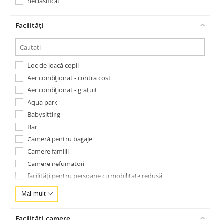
neclasificat
Facilități
Loc de joacă copii
Aer condiționat - contra cost
Aer condiționat - gratuit
Aqua park
Babysitting
Bar
Cameră pentru bagaje
Camere familii
Camere nefumatori
facilităţi pentru persoane cu mobilitate redusă
Fax/copiator
Mai mult
Gradină
Închirieri autoturisme
Facilități camere