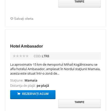
TARIFE
Salvați oferta
Hotel Ambasador
COD:
LTR8
La aproximativ 15 km de Aeroportul Mihail Kogălniceanu se
afla hotelul Ambasador, amplasat în Nordul stațiunii Mamaia,
acesta este situat într-o zonă de...
Stațiune:
Mamaia
Distanța de plajă:
pe plajă
REZERVAȚI ACUM
TARIFE