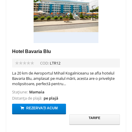
Hotel Bavaria Blu
COD:
LTR12
La 20 km de Aeroportul Mihail Kogalniceanu se afla hotelul
Bavaria Blu, amplasat pe malul mării, acesta are o priveliște
molipsitoare, perfectă pentru...
Stațiune:
Mamaia
Distanța de plajă:
pe plajă
REZERVAȚI ACUM
TARIFE