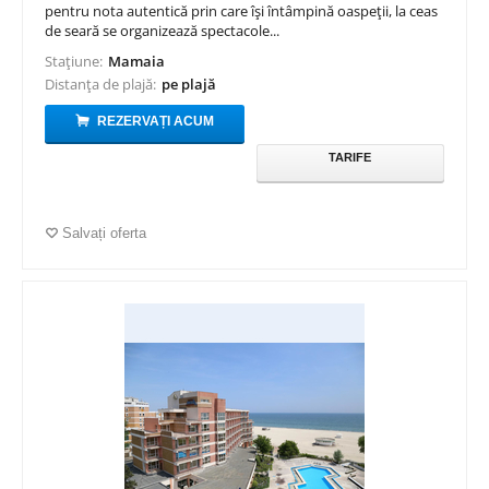
pentru nota autentică prin care își întâmpină oaspeții, la ceas
de seară se organizează spectacole...
Stațiune:
Mamaia
Distanța de plajă:
pe plajă
REZERVAȚI ACUM
TARIFE
Salvați oferta