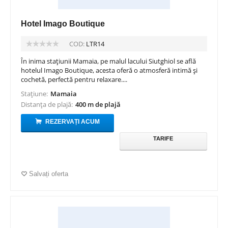
Hotel Imago Boutique
COD:
LTR14
În inima stațiunii Mamaia, pe malul lacului Siutghiol se află
hotelul Imago Boutique, acesta oferă o atmosferă intimă și
cochetă, perfectă pentru relaxare....
Stațiune:
Mamaia
Distanța de plajă:
400 m de plajă
REZERVAȚI ACUM
TARIFE
Salvați oferta