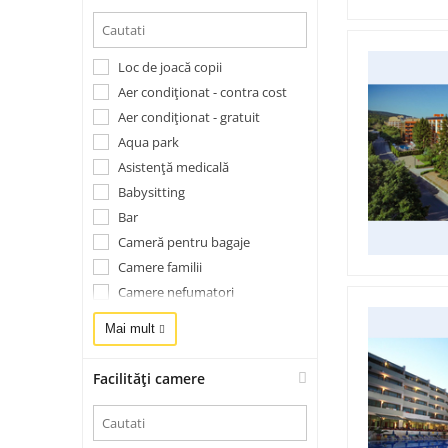
2 Km de plajă
mai mult de 2 Km
Loc de joacă copii
Aer condiționat - contra cost
Aer condiționat - gratuit
Aqua park
Asistență medicală
Babysitting
Bar
Cameră pentru bagaje
Camere familii
Camere nefumatori
facilităţi pentru persoane cu
Mai mult
mobilitate redusă
Fax/copiator
Facilități camere
Gradină
Închirieri autoturisme
Masaj