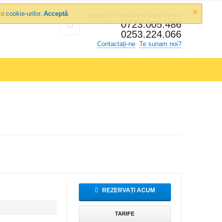
×
ște
.
cookie-urilor
Acceptă
Rezervări online si telefonice
0723.005.486
0253.224.066
Contactați-ne
Te sunam noi?
REZERVAȚI ACUM
TARIFE