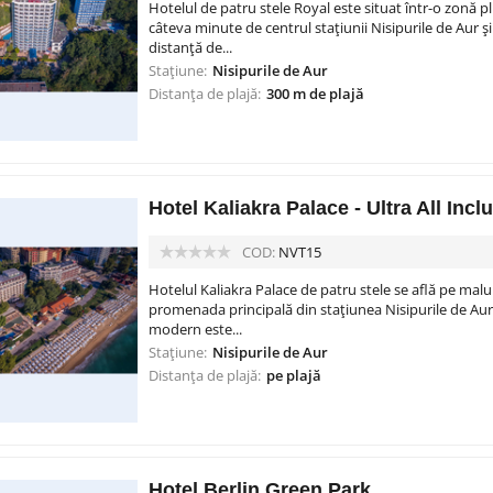
Hotelul de patru stele Royal este situat într-o zonă pl
câteva minute de centrul stațiunii Nisipurile de Aur ș
distanță de...
Stațiune:
Nisipurile de Aur
Distanța de plajă:
300 m de plajă
Hotel Kaliakra Palace - Ultra All Incl
COD:
NVT15
Hotelul Kaliakra Palace de patru stele se află pe malul
promenada principală din stațiunea Nisipurile de Aur
modern este...
Stațiune:
Nisipurile de Aur
Distanța de plajă:
pe plajă
Hotel Berlin Green Park