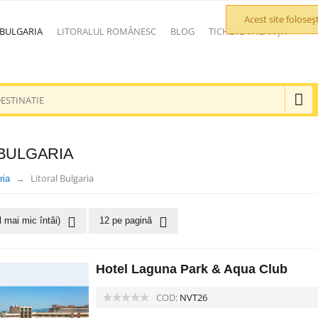
Acest site folose
 BULGARIA
LITORALUL ROMÂNESC
BLOG
TICHETE VACANȚĂ
 BULGARIA
Litoral Bulgaria
ria
l mai mic întâi)
12 pe pagină
Hotel Laguna Park & Aqua Club
COD:
NVT26