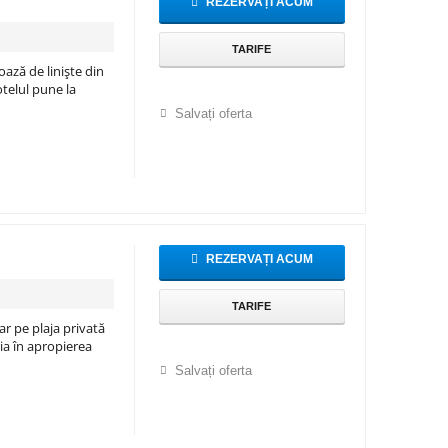
REZERVAȚI ACUM
TARIFE
ază de liniște din
otelul pune la
Salvați oferta
REZERVAȚI ACUM
TARIFE
ar pe plaja privată
ria în apropierea
Salvați oferta