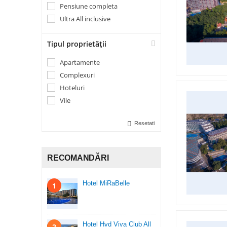
Terasă
Pensiune completa
Wi-fi în cameră
Transfer de la și/sau la aeroport
Ultra All inclusive
Umbrele de plajă
Umbrele și sezlonguri pentru
Tipul proprietății
piscină
Apartamente
Complexuri
Hoteluri
Vile
Resetati
RECOMANDĂRI
Hotel MiRaBelle
1
Hotel Hvd Viva Club All
2