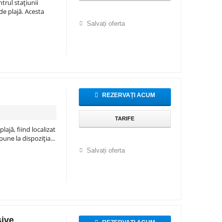
trul stațiunii
de plajă. Acesta
Salvați oferta
REZERVAȚI ACUM
TARIFE
ajă, fiind localizat
pune la dispoziția...
Salvați oferta
sive