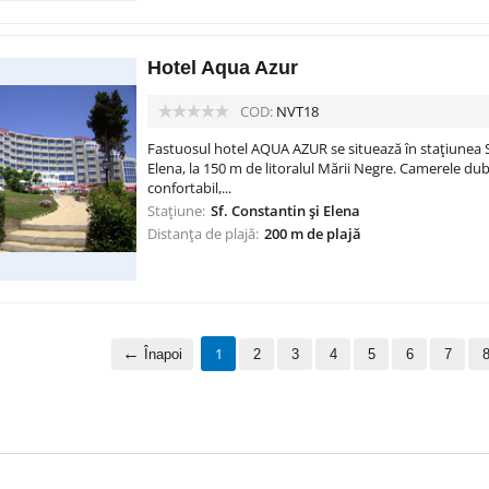
Hotel Aqua Azur
COD:
NVT18
Fastuosul hotel AQUA AZUR se situează în stațiunea S
Elena, la 150 m de litoralul Mării Negre. Camerele du
confortabil,...
Stațiune:
Sf. Constantin și Elena
Distanța de plajă:
200 m de plajă
1
Înapoi
2
3
4
5
6
7