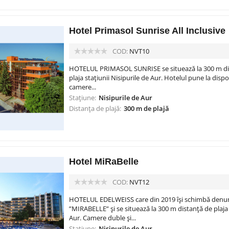
Hotel Primasol Sunrise All Inclusive
COD:
NVT10
HOTELUL PRIMASOL SUNRISE se situează la 300 m dist
plaja stațiunii Nisipurile de Aur. Hotelul pune la dispoz
camere...
Stațiune:
Nisipurile de Aur
Distanța de plajă:
300 m de plajă
Hotel MiRaBelle
COD:
NVT12
HOTELUL EDELWEISS care din 2019 își schimbă denum
”MIRABELLE” și se situează la 300 m distanță de plaja 
Aur. Camere duble și...
Stațiune:
Nisipurile de Aur