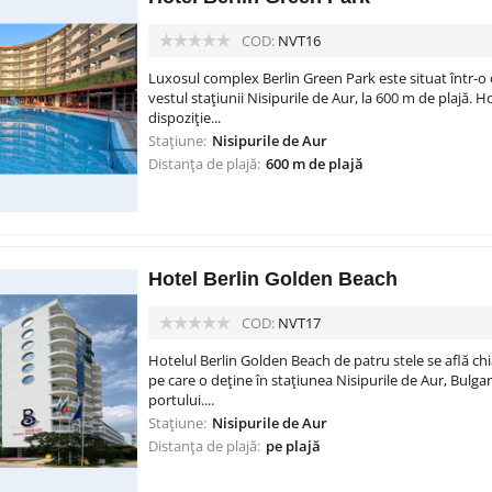
COD:
NVT16
Luxosul complex Berlin Green Park este situat într-o o
vestul stațiunii Nisipurile de Aur, la 600 m de plajă. H
dispoziție...
Stațiune:
Nisipurile de Aur
Distanța de plajă:
600 m de plajă
Hotel Berlin Golden Beach
COD:
NVT17
Hotelul Berlin Golden Beach de patru stele se află chi
pe care o deține în stațiunea Nisipurile de Aur, Bulga
portului....
Stațiune:
Nisipurile de Aur
Distanța de plajă:
pe plajă