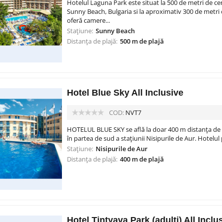
Hotelul Laguna Park este situat la 500 de metri de cen
Sunny Beach, Bulgaria si la aproximativ 300 de metri 
oferă camere...
Stațiune:
Sunny Beach
Distanța de plajă:
500 m de plajă
Hotel Blue Sky All Inclusive
COD:
NVT7
HOTELUL BLUE SKY se află la doar 400 m distanța de pl
în partea de sud a stațiunii Nisipurile de Aur. Hotelul 
Stațiune:
Nisipurile de Aur
Distanța de plajă:
400 m de plajă
Hotel Tintyava Park (adulți) All Inclu