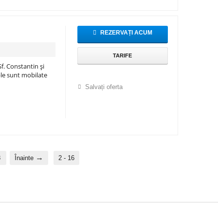
REZERVAȚI ACUM
TARIFE
f. Constantin și
ble sunt mobilate
Salvați oferta
8
Înainte
2 - 16