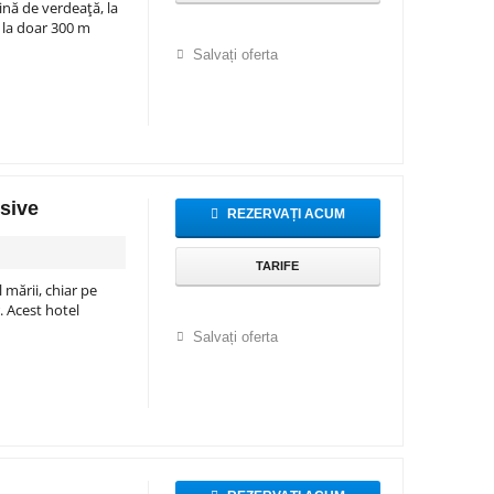
ină de verdeață, la
i la doar 300 m
Salvați oferta
usive
REZERVAȚI ACUM
TARIFE
 mării, chiar pe
. Acest hotel
Salvați oferta