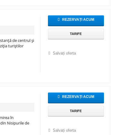
REZERVAȚI ACUM
TARIFE
anță de centrul și
iția turiștilor
Salvați oferta
REZERVAȚI ACUM
TARIFE
irea în
din Nisipurile de
Salvați oferta