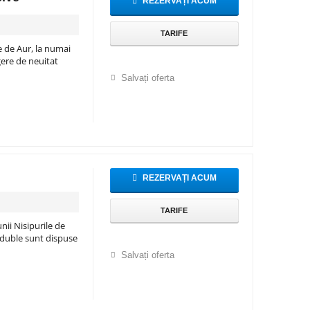
REZERVAȚI ACUM
TARIFE
 de Aur, la numai
gere de neuitat
Salvați oferta
REZERVAȚI ACUM
TARIFE
ii Nisipurile de
e duble sunt dispuse
Salvați oferta