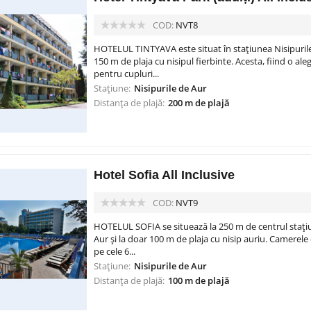
COD:
NVT8
HOTELUL TINTYAVA este situat în stațiunea Nisipurile
150 m de plaja cu nisipul fierbinte. Acesta, fiind o ale
pentru cupluri...
Stațiune:
Nisipurile de Aur
Distanța de plajă:
200 m de plajă
Hotel Sofia All Inclusive
COD:
NVT9
HOTELUL SOFIA se situează la 250 m de centrul stațiun
Aur și la doar 100 m de plaja cu nisip auriu. Camerel
pe cele 6...
Stațiune:
Nisipurile de Aur
Distanța de plajă:
100 m de plajă