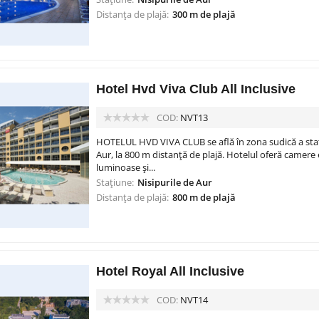
Distanța de plajă:
300 m de plajă
Hotel Hvd Viva Club All Inclusive
COD:
NVT13
HOTELUL HVD VIVA CLUB se află în zona sudică a stați
Aur, la 800 m distanță de plajă. Hotelul oferă camere 
luminoase și...
Stațiune:
Nisipurile de Aur
Distanța de plajă:
800 m de plajă
Hotel Royal All Inclusive
COD:
NVT14