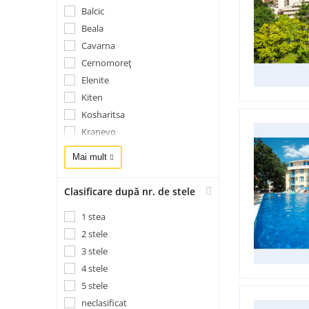
Balcic
Beala
Cavarna
Cernomoreț
Elenite
Kiten
Kosharitsa
Kranevo
Lozeneț
Mai mult
Nesebar
Nisipurile de Aur
Clasificare după nr. de stele
Obzor
1 stea
Pomorie
2 stele
Primorsko
3 stele
Ravda
4 stele
Rusalka
5 stele
Școrpilovți
neclasificat
Sf. Constantin și Elena