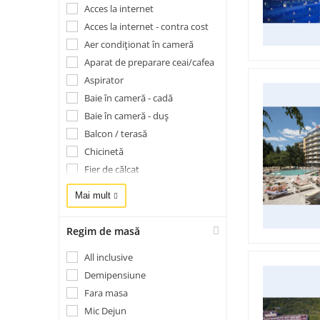
Mini magazin
Acces la internet
Parcare
Acces la internet - contra cost
Piscina exterioară
Aer condiționat în cameră
Piscina interioară
Aparat de preparare ceai/cafea
Prosoape piscină
Aspirator
Recepție deschisă nonstop
Baie în cameră - cadă
Restaurant
Baie în cameră - duș
Room service
Balcon / terasă
Sală de conferințe
Chicinetă
Sală de fitness
Fier de călcat
Saună
Frigider
Mai mult
Schimb valutar
Masă de călcat
Seif în cadrul hotelului
Mini-bar / Mini-frigider
Regim de masă
Șezlonguri sau paturi de plajă
Seif în cameră
All inclusive
Spa și centru de wellness
Telefon
Demipensiune
Spălătorie - Curățătorie
TV
Fara masa
Stație de încărcare pentru
Uscător de păr
vehicule electrice
Mic Dejun
Uscător de rufe