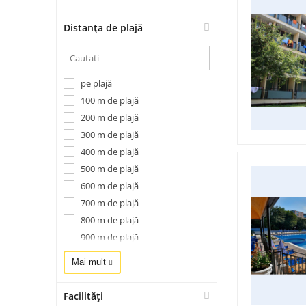
Sinemoreț
Distanța de plajă
Sozopol
Sunny Beach
Sunny Day
Sveti Vlas
pe plajă
Țarevo
100 m de plajă
Topola, Kavarna
200 m de plajă
Varna
300 m de plajă
400 m de plajă
500 m de plajă
600 m de plajă
700 m de plajă
800 m de plajă
900 m de plajă
1 Km de plajă
Mai mult
1.2 Km de plajă
1.3 Km de plajă
Facilități
1.5 Km de plajă