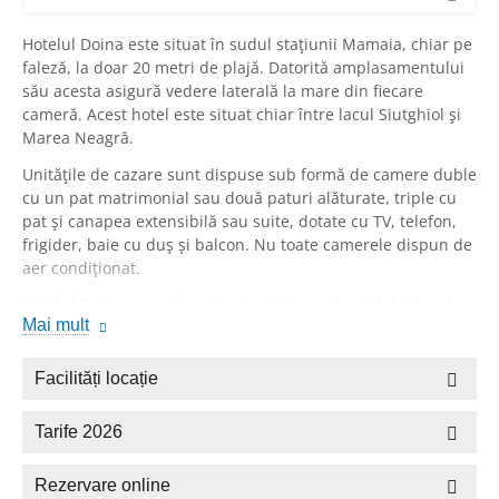
Hotelul Doina este situat în sudul stațiunii Mamaia, chiar pe
faleză, la doar 20 metri de plajă. Datorită amplasamentului
său acesta asigură vedere laterală la mare din fiecare
cameră. Acest hotel este situat chiar între lacul Siutghiol și
Marea Neagră.
Unitățile de cazare sunt dispuse sub formă de camere duble
cu un pat matrimonial sau două paturi alăturate, triple cu
pat și canapea extensibilă sau suite, dotate cu TV, telefon,
frigider, baie cu duș și balcon. Nu toate camerele dispun de
aer condiționat.
Hotelul Doina asigură pentru turiștii cazați posibilitatea de a
Mai mult
lua masa sub formă de bonuri valorice, micul dejun
servindu-se sub formă de bufet suedez. Atmosfera
relaxantă și liniștită este completată de serviciul de masaj.
Facilități locație
În incinta hotelului există posibilitatea de organizare a
conferințelor, punându-se la dispoziție sală amenajată.
Tarife 2026
Recepția este deschisă nonstop, stând la dispoziția
turiștilor. Conexiunea la internet este asigurată prin
Rezervare online