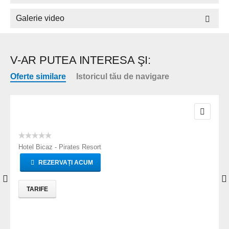
intermediul wireless, fiind gratuită în toate spațiile publice
ale hotelului. Parcarea este asigurată la proprietate contra
Galerie video
unui cost suplimentar pe zi. Hotelul Doina nu acceptă
animale de companie.
V-AR PUTEA INTERESA ŞI:
Oferte similare
Istoricul tău de navigare
Hotel Bicaz - Pirates Resort
REZERVAȚI ACUM
TARIFE