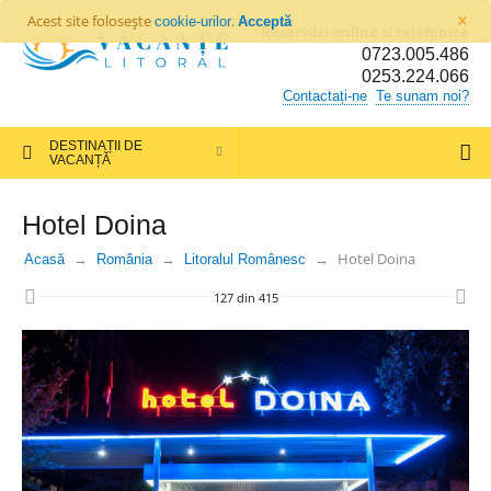
×
Acest site folosește
.
cookie-urilor
Acceptă
Rezervări online si telefonice
0723.005.486
0253.224.066
Contactați-ne
Te sunam noi?
DESTINAȚII DE
VACANȚĂ
Hotel Doina
Hotel Doina
Acasă
România
Litoralul Românesc
127
din
415