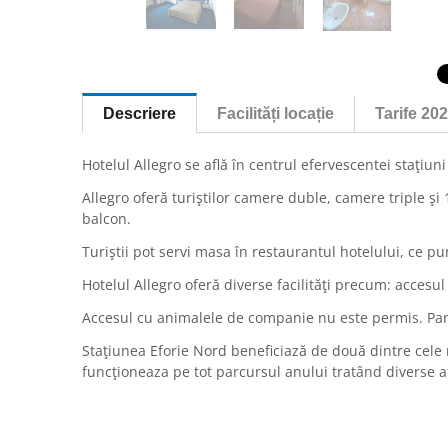
Descriere
Facilități locație
Tarife 20
Hotelul Allegro se află în centrul efervescentei stațiun
Allegro oferă turiștilor camere duble, camere triple și
balcon.
Turiștii pot servi masa în restaurantul hotelului, ce p
Hotelul Allegro oferă diverse facilități precum: accesul
Accesul cu animalele de companie nu este permis. Parca
Stațiunea Eforie Nord beneficiază de două dintre cele
funcționeaza pe tot parcursul anului tratând diverse af