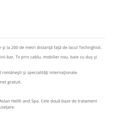
 și la 200 de metri distanță față de lacul Techirghiol.
ini-bar, Tv prin cablu, mobilier nou, baie cu duș și
 românești și specialități internaționale.
net gratuit.
 Aslan Helth and Spa. Cele două baze de tratament
usețare.