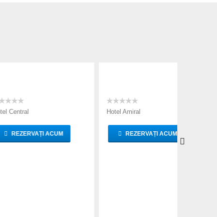
Hotel Amiral
Hotel Asto
AȚI ACUM
REZERVAȚI ACUM
REZ
TARIFE
TARIFE