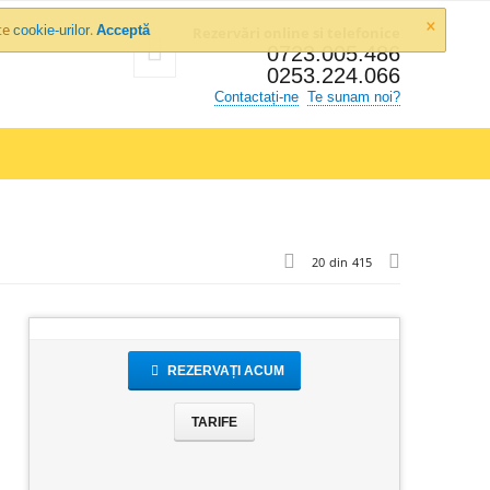
×
ște
.
cookie-urilor
Acceptă
Rezervări online si telefonice
0723.005.486
0253.224.066
Contactați-ne
Te sunam noi?
20
din
415
REZERVAȚI ACUM
TARIFE