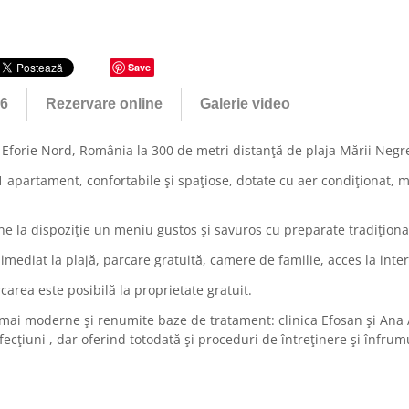
Save
26
Rezervare online
Galerie video
i Eforie Nord, România la 300 de metri distanță de plaja Mării Negre
 1 apartament, confortabile și spațiose, dotate cu aer condiționat, m
une la dispoziție un meniu gustos și savuros cu preparate tradițional
 imediat la plajă, parcare gratuită, camere de familie, acces la inter
rea este posibilă la proprietate gratuit.
 mai moderne și renumite baze de tratament: clinica Efosan și Ana
ecțiuni , dar oferind totodată și proceduri de întreținere și înfrum