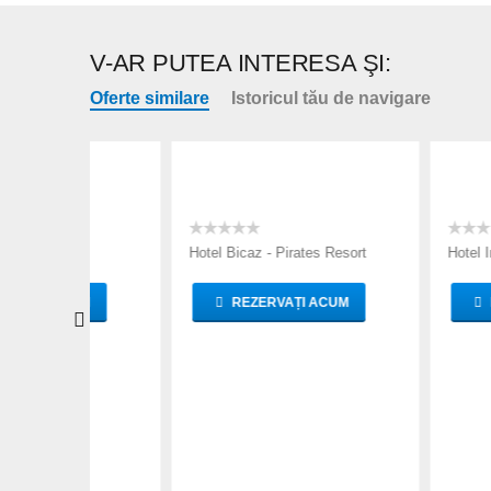
V-AR PUTEA INTERESA ŞI:
Oferte similare
Istoricul tău de navigare
Hotel Bicaz - Pirates Resort
Hotel Imago Bouti
UM
REZERVAȚI ACUM
REZERVAȚI
TARIFE
TARIFE