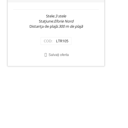
Stele:
3 stele
Stațiune:
Eforie Nord
Distanța de plajă:
300 m de plajă
COD:
LTR105
Salvați oferta